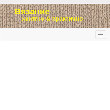
Вязание
занятно & практично
Toggle