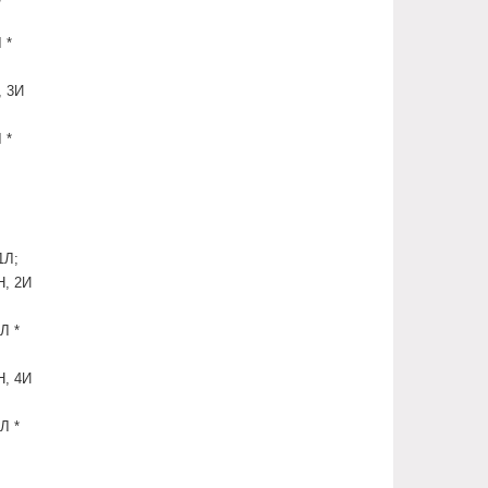
 *
, 3И
 *
1Л;
Н, 2И
Л *
Н, 4И
Л *