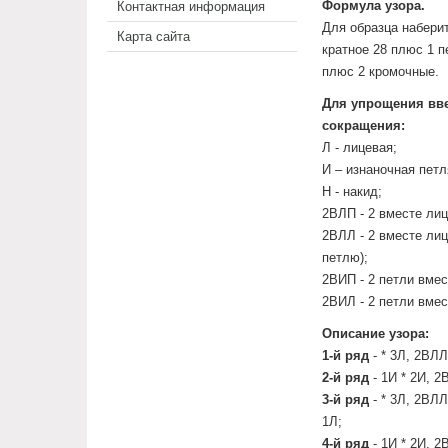
Формула узора.
Контактная информация
Для образца набери
Карта сайта
кратное 28 плюс 1 
плюс 2 кромочные.
Для упрощения вв
сокращения:
Л - лицевая;
И – изнаночная петл
Н - накид;
2ВЛП - 2 вместе лиц
2ВЛЛ - 2 вместе ли
петлю);
2ВИП - 2 петли вмес
2ВИЛ - 2 петли вмес
Описание узора:
1-й ряд
- * 3Л, 2ВЛЛ
2-й ряд
- 1И * 2И, 2
3-й ряд
- * 3Л, 2ВЛЛ
1Л;
4-й ряд
- 1И * 2И, 2