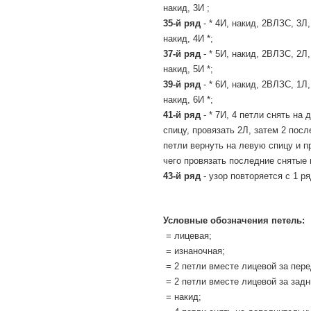
накид, 3И ;
35-й ряд
- * 4И, накид, 2ВЛЗС, 3Л
накид, 4И *;
37-й ряд
- * 5И, накид, 2ВЛЗС, 2Л
накид, 5И *;
39-й ряд
- * 6И, накид, 2ВЛЗС, 1Л
накид, 6И *;
41-й ряд
- * 7И, 4 петли снять на
спицу, провязать 2Л, затем 2 пос
петли вернуть на левую спицу и п
чего провязать последние снятые п
43-й ряд
- узор повторяется с 1 ря
Условные обозначения петель:
= лицевая;
= изнаночная;
= 2 петли вместе лицевой за пер
= 2 петли вместе лицевой за зад
= накид;