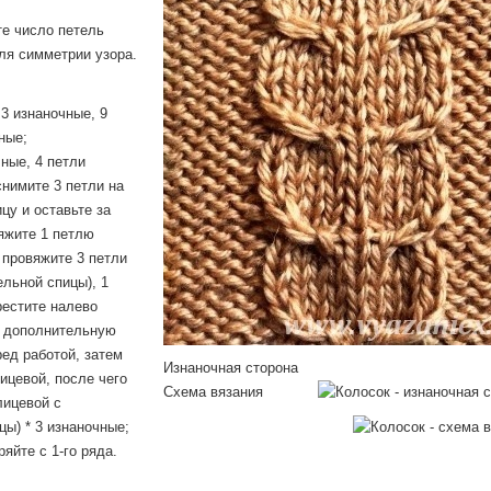
те число петель
ля симметрии узора.
 3 изнаночные, 9
ные;
чные, 4 петли
снимите 3 петли на
цу и оставьте за
яжите 1 петлю
 провяжите 3 петли
льной спицы), 1
рестите налево
а дополнительную
ред работой, затем
Изнаночная сторона
ицевой, после чего
Схема вязания
лицевой с
ы) * 3 изнаночные;
ряйте с 1-го ряда.