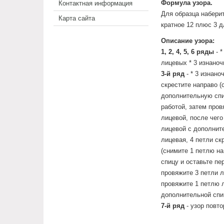
Формула узора.
Контактная информация
Для образца набери
Карта сайта
кратное 12 плюс 3 д
Описание узора:
1, 2, 4, 5, 6 ряды
- *
лицевых * 3 изнаноч
3-й ряд
- * 3 изнано
скрестите направо (
дополнительную спи
работой, затем пров
лицевой, после чего
лицевой с дополните
лицевая, 4 петли ск
(снимите 1 петлю н
спицу и оставьте пе
провяжите 3 петли л
провяжите 1 петлю 
дополнительной спиц
7-й ряд
- узор повто